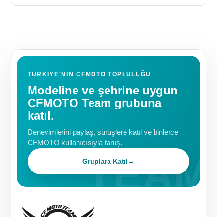
TÜRKIYE'NIN CFMOTO TOPLULUĞU
Modeline ve şehrine uygun
CFMOTO Team grubuna
katıl.
Deneyimlerini paylaş, sürüşlere katıl ve binlerce
CFMOTO kullanıcısıyla tanış.
Gruplara Katıl
→