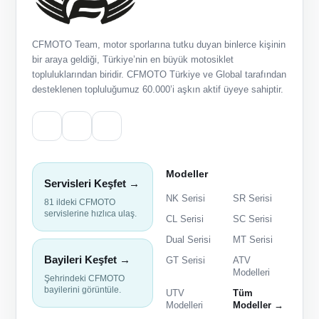
CFMOTO Team, motor sporlarına tutku duyan binlerce kişinin
bir araya geldiği, Türkiye’nin en büyük motosiklet
topluluklarından biridir. CFMOTO Türkiye ve Global tarafından
desteklenen topluluğumuz 60.000’i aşkın aktif üyeye sahiptir.
Modeller
Servisleri Keşfet →
NK Serisi
SR Serisi
81 ildeki CFMOTO
servislerine hızlıca ulaş.
CL Serisi
SC Serisi
Dual Serisi
MT Serisi
Bayileri Keşfet →
GT Serisi
ATV
Modelleri
Şehrindeki CFMOTO
bayilerini görüntüle.
UTV
Tüm
Modelleri
Modeller →