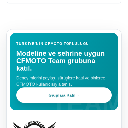
TÜRKIYE'NIN CFMOTO TOPLULUĞU
Modeline ve şehrine uygun
CFMOTO Team grubuna
katıl.
Deneyimlerini paylaş, sürüşlere katıl ve binlerce
CFMOTO kullanıcısıyla tanış.
Gruplara Katıl
→