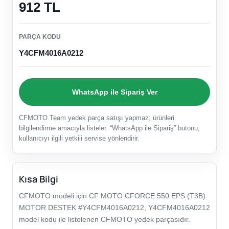
912 TL
PARÇA KODU
Y4CFM4016A0212
WhatsApp ile Sipariş Ver
CFMOTO Team yedek parça satışı yapmaz; ürünleri
bilgilendirme amacıyla listeler. “WhatsApp ile Sipariş” butonu,
kullanıcıyı ilgili yetkili servise yönlendirir.
Kısa Bilgi
CFMOTO modeli için CF MOTO CFORCE 550 EPS (T3B)
MOTOR DESTEK #Y4CFM4016A0212, Y4CFM4016A0212
model kodu ile listelenen CFMOTO yedek parçasıdır.