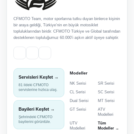
CFMOTO Team, motor sporlarına tutku duyan binlerce kişinin
bir araya geldiği, Türkiye’nin en büyük motosiklet
topluluklarından biridir. CFMOTO Türkiye ve Global tarafından
desteklenen topluluğumuz 60.000’i aşkın aktif üyeye sahiptir.
Modeller
Servisleri Keşfet →
NK Serisi
SR Serisi
81 ildeki CFMOTO
servislerine hızlıca ulaş.
CL Serisi
SC Serisi
Dual Serisi
MT Serisi
Bayileri Keşfet →
GT Serisi
ATV
Modelleri
Şehrindeki CFMOTO
bayilerini görüntüle.
UTV
Tüm
Modelleri
Modeller →