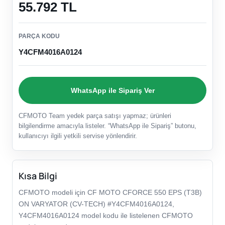
55.792 TL
PARÇA KODU
Y4CFM4016A0124
WhatsApp ile Sipariş Ver
CFMOTO Team yedek parça satışı yapmaz; ürünleri
bilgilendirme amacıyla listeler. “WhatsApp ile Sipariş” butonu,
kullanıcıyı ilgili yetkili servise yönlendirir.
Kısa Bilgi
CFMOTO modeli için CF MOTO CFORCE 550 EPS (T3B)
ON VARYATOR (CV-TECH) #Y4CFM4016A0124,
Y4CFM4016A0124 model kodu ile listelenen CFMOTO