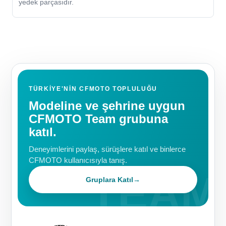
yedek parçasıdır.
TÜRKIYE'NIN CFMOTO TOPLULUĞU
Modeline ve şehrine uygun
CFMOTO Team grubuna
katıl.
Deneyimlerini paylaş, sürüşlere katıl ve binlerce
CFMOTO kullanıcısıyla tanış.
Gruplara Katıl
→