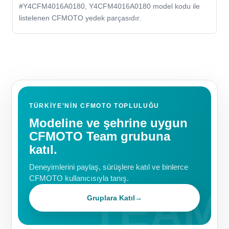
#Y4CFM4016A0180, Y4CFM4016A0180 model kodu ile
listelenen CFMOTO yedek parçasıdır.
TÜRKIYE'NIN CFMOTO TOPLULUĞU
Modeline ve şehrine uygun
CFMOTO Team grubuna
katıl.
Deneyimlerini paylaş, sürüşlere katıl ve binlerce
CFMOTO kullanıcısıyla tanış.
Gruplara Katıl
→