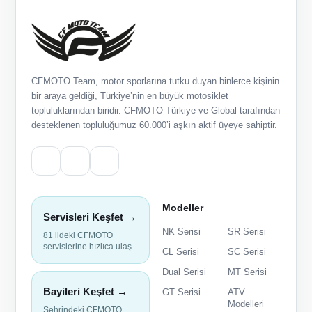
CFMOTO Team, motor sporlarına tutku duyan binlerce kişinin
bir araya geldiği, Türkiye’nin en büyük motosiklet
topluluklarından biridir. CFMOTO Türkiye ve Global tarafından
desteklenen topluluğumuz 60.000’i aşkın aktif üyeye sahiptir.
Modeller
Servisleri Keşfet →
NK Serisi
SR Serisi
81 ildeki CFMOTO
servislerine hızlıca ulaş.
CL Serisi
SC Serisi
Dual Serisi
MT Serisi
Bayileri Keşfet →
GT Serisi
ATV
Modelleri
Şehrindeki CFMOTO