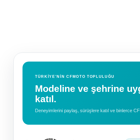
TÜRKIYE'NIN CFMOTO TOPLULUĞU
Modeline ve şehrine 
katıl.
Deneyimlerini paylaş, sürüşlere katıl ve binlerce C