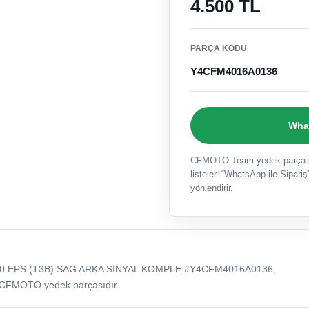
4.500 TL
PARÇA KODU
Y4CFM4016A0136
What
CFMOTO Team yedek parça sat
listeler. “WhatsApp ile Sipariş”
yönlendirir.
0 EPS (T3B) SAG ARKA SINYAL KOMPLE #Y4CFM4016A0136,
 CFMOTO yedek parçasıdır.