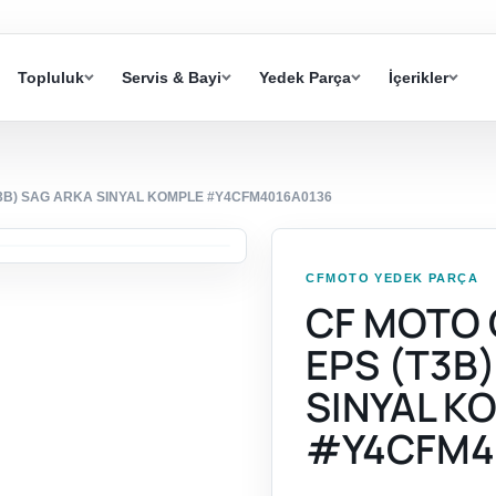
Topluluk
Servis & Bayi
Yedek Parça
İçerikler
T3B) SAG ARKA SINYAL KOMPLE #Y4CFM4016A0136
CFMOTO YEDEK PARÇA
CF MOTO 
EPS (T3B
SINYAL K
#Y4CFM4