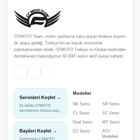
CFMOTO Team, motor sporlarına tutku duyan binlerce kişinin
bir araya geldiği, Türkiye’nin en büyük motosiklet
topluluklarından biridir. CFMOTO Türkiye ve Global tarafından
desteklenen topluluğumuz 60.000’i aşkın aktif üyeye sahiptir.
Modeller
Servisleri Keşfet →
NK Serisi
SR Serisi
81 ildeki CFMOTO
servislerine hızlıca ulaş.
CL Serisi
SC Serisi
Dual Serisi
MT Serisi
Bayileri Keşfet →
GT Serisi
ATV
Modelleri
Şehrindeki CFMOTO