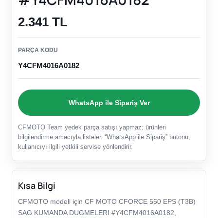
2.341 TL
PARÇA KODU
Y4CFM4016A0182
WhatsApp ile Sipariş Ver
CFMOTO Team yedek parça satışı yapmaz; ürünleri
bilgilendirme amacıyla listeler. “WhatsApp ile Sipariş” butonu,
kullanıcıyı ilgili yetkili servise yönlendirir.
Kısa Bilgi
CFMOTO modeli için CF MOTO CFORCE 550 EPS (T3B)
SAG KUMANDA DUGMELERI #Y4CFM4016A0182,