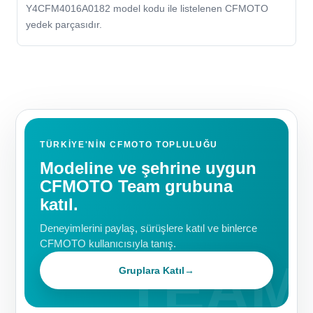
Y4CFM4016A0182 model kodu ile listelenen CFMOTO
yedek parçasıdır.
TÜRKIYE'NIN CFMOTO TOPLULUĞU
Modeline ve şehrine uygun
CFMOTO Team grubuna
katıl.
Deneyimlerini paylaş, sürüşlere katıl ve binlerce
CFMOTO kullanıcısıyla tanış.
Gruplara Katıl
→