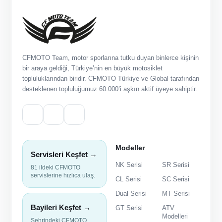
CFMOTO Team, motor sporlarına tutku duyan binlerce kişinin
bir araya geldiği, Türkiye’nin en büyük motosiklet
topluluklarından biridir. CFMOTO Türkiye ve Global tarafından
desteklenen topluluğumuz 60.000’i aşkın aktif üyeye sahiptir.
Modeller
Servisleri Keşfet →
NK Serisi
SR Serisi
81 ildeki CFMOTO
servislerine hızlıca ulaş.
CL Serisi
SC Serisi
Dual Serisi
MT Serisi
Bayileri Keşfet →
GT Serisi
ATV
Modelleri
Şehrindeki CFMOTO