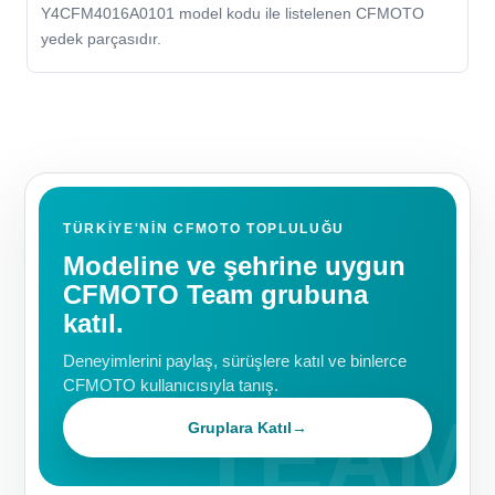
Y4CFM4016A0101 model kodu ile listelenen CFMOTO
yedek parçasıdır.
TÜRKIYE'NIN CFMOTO TOPLULUĞU
Modeline ve şehrine uygun
CFMOTO Team grubuna
katıl.
Deneyimlerini paylaş, sürüşlere katıl ve binlerce
CFMOTO kullanıcısıyla tanış.
Gruplara Katıl
→