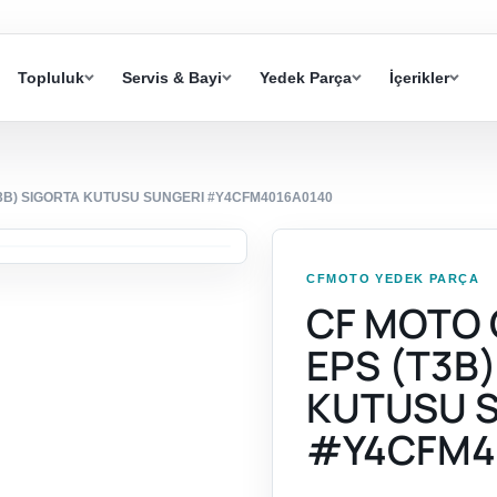
Topluluk
Servis & Bayi
Yedek Parça
İçerikler
T3B) SIGORTA KUTUSU SUNGERI #Y4CFM4016A0140
CFMOTO YEDEK PARÇA
CF MOTO 
EPS (T3B
KUTUSU 
#Y4CFM4