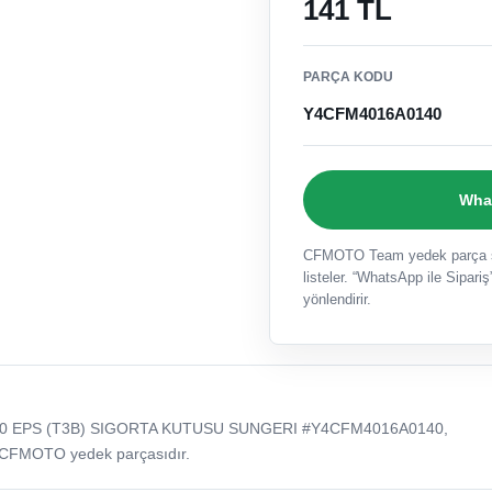
141 TL
PARÇA KODU
Y4CFM4016A0140
What
CFMOTO Team yedek parça sat
listeler. “WhatsApp ile Sipariş”
yönlendirir.
50 EPS (T3B) SIGORTA KUTUSU SUNGERI #Y4CFM4016A0140,
 CFMOTO yedek parçasıdır.