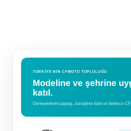
TÜRKIYE'NIN CFMOTO TOPLULUĞU
Modeline ve şehrine 
katıl.
Deneyimlerini paylaş, sürüşlere katıl ve binlerce C