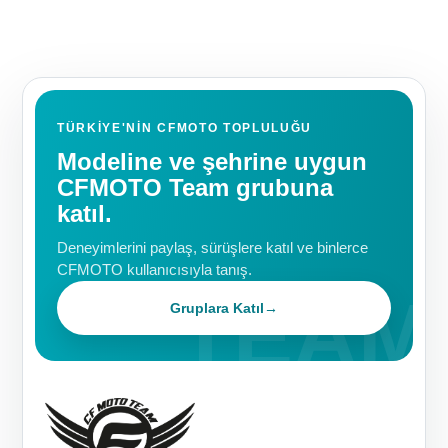
TÜRKIYE'NIN CFMOTO TOPLULUĞU
Modeline ve şehrine uygun
CFMOTO Team grubuna
katıl.
Deneyimlerini paylaş, sürüşlere katıl ve binlerce
CFMOTO kullanıcısıyla tanış.
Gruplara Katıl
→