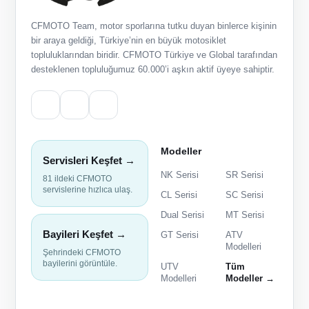
CFMOTO Team, motor sporlarına tutku duyan binlerce kişinin
bir araya geldiği, Türkiye’nin en büyük motosiklet
topluluklarından biridir. CFMOTO Türkiye ve Global tarafından
desteklenen topluluğumuz 60.000’i aşkın aktif üyeye sahiptir.
Modeller
Servisleri Keşfet →
NK Serisi
SR Serisi
81 ildeki CFMOTO
servislerine hızlıca ulaş.
CL Serisi
SC Serisi
Dual Serisi
MT Serisi
Bayileri Keşfet →
GT Serisi
ATV
Modelleri
Şehrindeki CFMOTO
bayilerini görüntüle.
UTV
Tüm
Modelleri
Modeller →