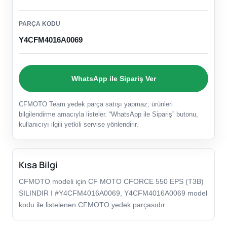
PARÇA KODU
Y4CFM4016A0069
WhatsApp ile Sipariş Ver
CFMOTO Team yedek parça satışı yapmaz; ürünleri
bilgilendirme amacıyla listeler. “WhatsApp ile Sipariş” butonu,
kullanıcıyı ilgili yetkili servise yönlendirir.
Kısa Bilgi
CFMOTO modeli için CF MOTO CFORCE 550 EPS (T3B)
SILINDIR I #Y4CFM4016A0069, Y4CFM4016A0069 model
kodu ile listelenen CFMOTO yedek parçasıdır.