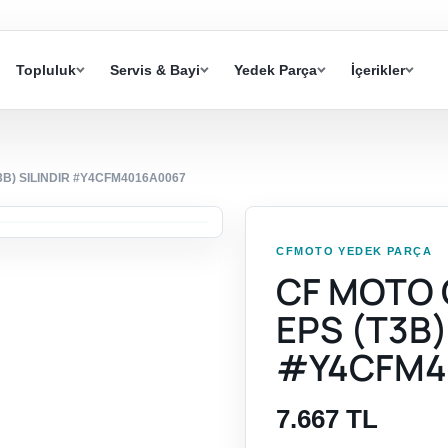
Topluluk
Servis & Bayi
Yedek Parça
İçerikler
3B) SILINDIR #Y4CFM4016A0067
CFMOTO YEDEK PARÇA
CF MOTO 
EPS (T3B)
#Y4CFM4
7.667 TL