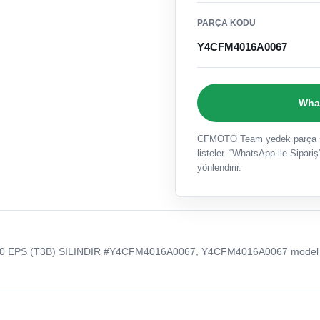
PARÇA KODU
Y4CFM4016A0067
What
CFMOTO Team yedek parça sat
listeler. “WhatsApp ile Sipariş”
yönlendirir.
0 EPS (T3B) SILINDIR #Y4CFM4016A0067, Y4CFM4016A0067 model