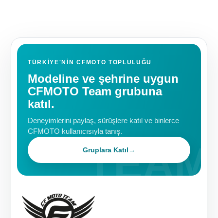
TÜRKIYE'NIN CFMOTO TOPLULUĞU
Modeline ve şehrine uygun
CFMOTO Team grubuna
katıl.
Deneyimlerini paylaş, sürüşlere katıl ve binlerce
CFMOTO kullanıcısıyla tanış.
Gruplara Katıl
→