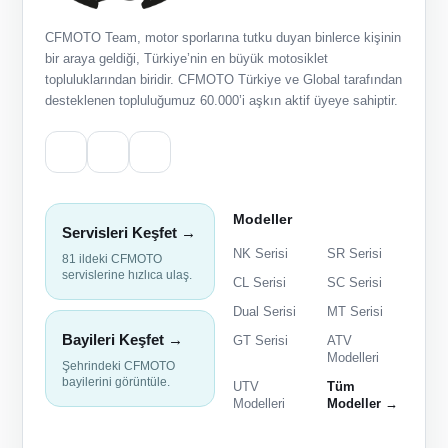
CFMOTO Team, motor sporlarına tutku duyan binlerce kişinin
bir araya geldiği, Türkiye’nin en büyük motosiklet
topluluklarından biridir. CFMOTO Türkiye ve Global tarafından
desteklenen topluluğumuz 60.000’i aşkın aktif üyeye sahiptir.
Modeller
Servisleri Keşfet →
NK Serisi
SR Serisi
81 ildeki CFMOTO
servislerine hızlıca ulaş.
CL Serisi
SC Serisi
Dual Serisi
MT Serisi
Bayileri Keşfet →
GT Serisi
ATV
Modelleri
Şehrindeki CFMOTO
bayilerini görüntüle.
UTV
Tüm
Modelleri
Modeller →