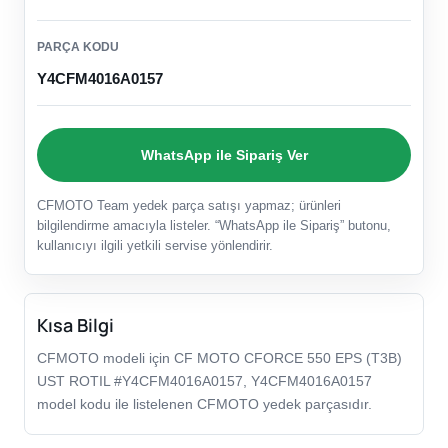
PARÇA KODU
Y4CFM4016A0157
WhatsApp ile Sipariş Ver
CFMOTO Team yedek parça satışı yapmaz; ürünleri
bilgilendirme amacıyla listeler. “WhatsApp ile Sipariş” butonu,
kullanıcıyı ilgili yetkili servise yönlendirir.
Kısa Bilgi
CFMOTO modeli için CF MOTO CFORCE 550 EPS (T3B)
UST ROTIL #Y4CFM4016A0157, Y4CFM4016A0157
model kodu ile listelenen CFMOTO yedek parçasıdır.