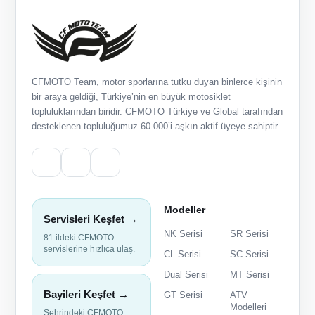
CFMOTO Team, motor sporlarına tutku duyan binlerce kişinin
bir araya geldiği, Türkiye’nin en büyük motosiklet
topluluklarından biridir. CFMOTO Türkiye ve Global tarafından
desteklenen topluluğumuz 60.000’i aşkın aktif üyeye sahiptir.
Modeller
Servisleri Keşfet →
NK Serisi
SR Serisi
81 ildeki CFMOTO
servislerine hızlıca ulaş.
CL Serisi
SC Serisi
Dual Serisi
MT Serisi
Bayileri Keşfet →
GT Serisi
ATV
Modelleri
Şehrindeki CFMOTO