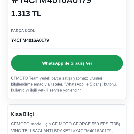
1.313 TL
PARÇA KODU
Y4CFM4016A0179
WhatsApp ile Sipariş Ver
CFMOTO Team yedek parça satışı yapmaz; ürünleri
bilgilendirme amacıyla listeler. “WhatsApp ile Sipariş” butonu,
kullanıcıyı ilgili yetkili servise yönlendirir.
Kısa Bilgi
CFMOTO modeli için CF MOTO CFORCE 550 EPS (T3B)
VINC TELI BAGLANTI BRAKETI #Y4CFM4016A0179,