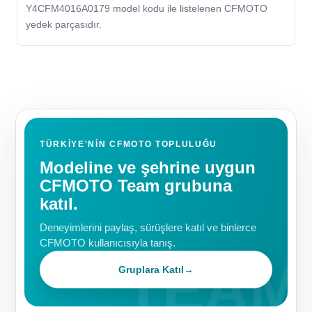
Y4CFM4016A0179 model kodu ile listelenen CFMOTO
yedek parçasıdır.
TÜRKIYE'NIN CFMOTO TOPLULUĞU
Modeline ve şehrine uygun
CFMOTO Team grubuna
katıl.
Deneyimlerini paylaş, sürüşlere katıl ve binlerce
CFMOTO kullanıcısıyla tanış.
Gruplara Katıl
→