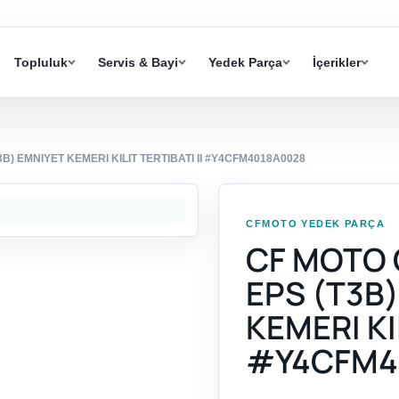
Topluluk
Servis & Bayi
Yedek Parça
İçerikler
B) EMNIYET KEMERI KILIT TERTIBATI II #Y4CFM4018A0028
CFMOTO YEDEK PARÇA
CF MOTO 
EPS (T3B
KEMERI KIL
#Y4CFM4