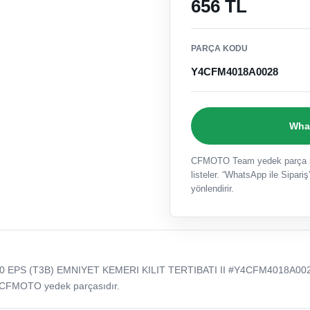
656 TL
PARÇA KODU
Y4CFM4018A0028
What
CFMOTO Team yedek parça sat
listeler. “WhatsApp ile Sipariş”
yönlendirir.
 EPS (T3B) EMNIYET KEMERI KILIT TERTIBATI II #Y4CFM4018A002
 CFMOTO yedek parçasıdır.