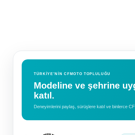
TÜRKIYE'NIN CFMOTO TOPLULUĞU
Modeline ve şehrine 
katıl.
Deneyimlerini paylaş, sürüşlere katıl ve binlerce C