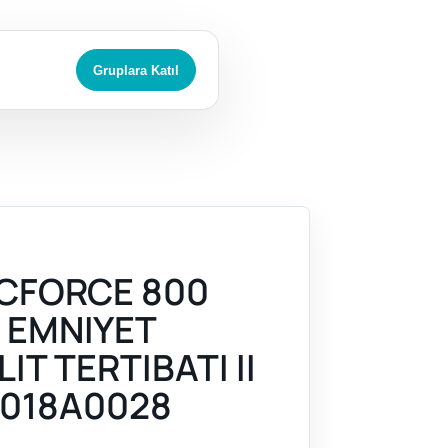
Gruplara Katıl
CFORCE 800
) EMNIYET
IT TERTIBATI II
018A0028