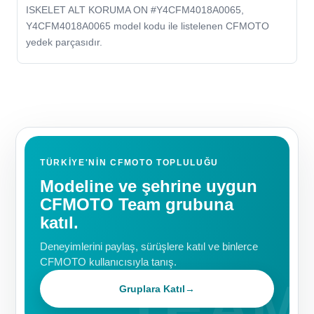
ISKELET ALT KORUMA ON #Y4CFM4018A0065,
Y4CFM4018A0065 model kodu ile listelenen CFMOTO
yedek parçasıdır.
TÜRKIYE'NIN CFMOTO TOPLULUĞU
Modeline ve şehrine uygun
CFMOTO Team grubuna
katıl.
Deneyimlerini paylaş, sürüşlere katıl ve binlerce
CFMOTO kullanıcısıyla tanış.
Gruplara Katıl
→