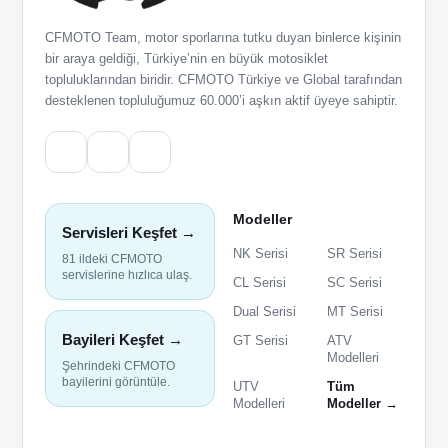
CFMOTO Team, motor sporlarına tutku duyan binlerce kişinin
bir araya geldiği, Türkiye’nin en büyük motosiklet
topluluklarından biridir. CFMOTO Türkiye ve Global tarafından
desteklenen topluluğumuz 60.000’i aşkın aktif üyeye sahiptir.
Modeller
Servisleri Keşfet →
NK Serisi
SR Serisi
81 ildeki CFMOTO
servislerine hızlıca ulaş.
CL Serisi
SC Serisi
Dual Serisi
MT Serisi
Bayileri Keşfet →
GT Serisi
ATV
Modelleri
Şehrindeki CFMOTO
bayilerini görüntüle.
UTV
Tüm
Modelleri
Modeller →