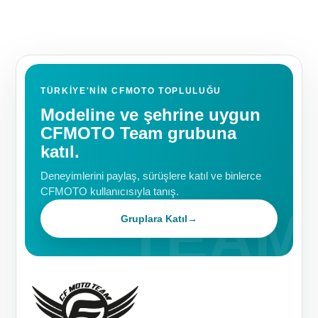
TÜRKIYE'NIN CFMOTO TOPLULUĞU
Modeline ve şehrine uygun
CFMOTO Team grubuna
katıl.
Deneyimlerini paylaş, sürüşlere katıl ve binlerce
CFMOTO kullanıcısıyla tanış.
Gruplara Katıl
→