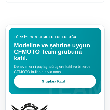
TÜRKIYE'NIN CFMOTO TOPLULUĞU
Modeline ve şehrine uygun
CFMOTO Team grubuna
katıl.
Deneyimlerini paylaş, sürüşlere katıl ve binlerce
CFMOTO kullanıcısıyla tanış.
Gruplara Katıl
→