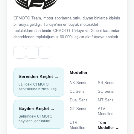
CFMOTO Team, motor sporlarına tutku duyan binlerce kişinin
bir araya geldiği, Türkiye’nin en büyük motosiklet
topluluklarından biridir. CFMOTO Türkiye ve Global tarafından
desteklenen topluluğumuz 60.000’i aşkın aktif üyeye sahiptir.
Modeller
Servisleri Keşfet →
NK Serisi
SR Serisi
81 ildeki CFMOTO
servislerine hızlıca ulaş.
CL Serisi
SC Serisi
Dual Serisi
MT Serisi
Bayileri Keşfet →
GT Serisi
ATV
Modelleri
Şehrindeki CFMOTO
bayilerini görüntüle.
UTV
Tüm
Modelleri
Modeller →