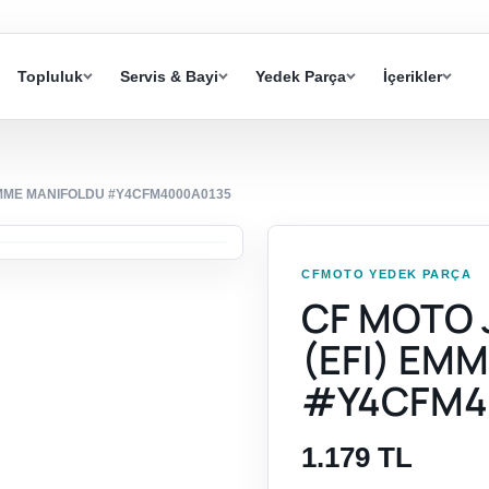
Topluluk
Servis & Bayi
Yedek Parça
İçerikler
EMME MANIFOLDU #Y4CFM4000A0135
CFMOTO YEDEK PARÇA
CF MOTO 
(EFI) EM
#Y4CFM4
1.179 TL