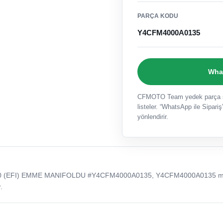
PARÇA KODU
Y4CFM4000A0135
What
CFMOTO Team yedek parça sat
listeler. “WhatsApp ile Sipariş”
yönlendirir.
0 (EFI) EMME MANIFOLDU #Y4CFM4000A0135, Y4CFM4000A0135 m
.