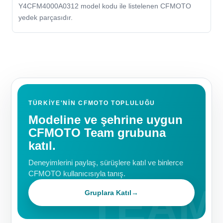
Y4CFM4000A0312 model kodu ile listelenen CFMOTO
yedek parçasıdır.
TÜRKIYE'NIN CFMOTO TOPLULUĞU
Modeline ve şehrine uygun
CFMOTO Team grubuna
katıl.
Deneyimlerini paylaş, sürüşlere katıl ve binlerce
CFMOTO kullanıcısıyla tanış.
Gruplara Katıl
→