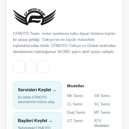
CFMOTO Team, motor sporlarına tutku duyan binlerce kişinin
bir araya geldiği, Türkiye’nin en büyük motosiklet
topluluklarından biridir. CFMOTO Türkiye ve Global tarafından
desteklenen topluluğumuz 60.000’i aşkın aktif üyeye sahiptir.
Modeller
Servisleri Keşfet →
NK Serisi
SR Serisi
81 ildeki CFMOTO
servislerine hızlıca ulaş.
CL Serisi
SC Serisi
Dual Serisi
MT Serisi
Bayileri Keşfet →
GT Serisi
ATV
Modelleri
Şehrindeki CFMOTO