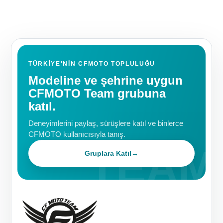
TÜRKIYE'NIN CFMOTO TOPLULUĞU
Modeline ve şehrine uygun
CFMOTO Team grubuna
katıl.
Deneyimlerini paylaş, sürüşlere katıl ve binlerce
CFMOTO kullanıcısıyla tanış.
Gruplara Katıl
→