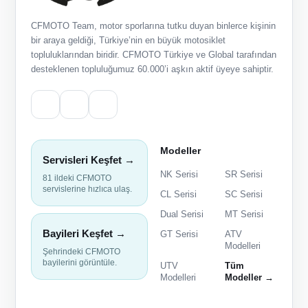
CFMOTO Team, motor sporlarına tutku duyan binlerce kişinin
bir araya geldiği, Türkiye’nin en büyük motosiklet
topluluklarından biridir. CFMOTO Türkiye ve Global tarafından
desteklenen topluluğumuz 60.000’i aşkın aktif üyeye sahiptir.
Modeller
Servisleri Keşfet →
NK Serisi
SR Serisi
81 ildeki CFMOTO
servislerine hızlıca ulaş.
CL Serisi
SC Serisi
Dual Serisi
MT Serisi
Bayileri Keşfet →
GT Serisi
ATV
Modelleri
Şehrindeki CFMOTO
bayilerini görüntüle.
UTV
Tüm
Modelleri
Modeller →