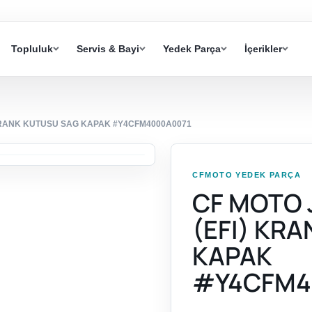
Topluluk
Servis & Bayi
Yedek Parça
İçerikler
 KRANK KUTUSU SAG KAPAK #Y4CFM4000A0071
CFMOTO YEDEK PARÇA
CF MOTO 
(EFI) KR
KAPAK
#Y4CFM4