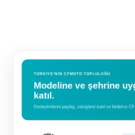
TÜRKIYE'NIN CFMOTO TOPLULUĞU
Modeline ve şehrine 
katıl.
Deneyimlerini paylaş, sürüşlere katıl ve binlerce C