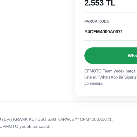
2.553 TL
PARÇA KODU
Y4CFM4000A0071
What
CFMOTO Team yedek parça sat
listeler. “WhatsApp ile Sipariş”
yönlendirir.
0 (EFI) KRANK KUTUSU SAG KAPAK #Y4CFM4000A0071,
 CFMOTO yedek parçasıdır.