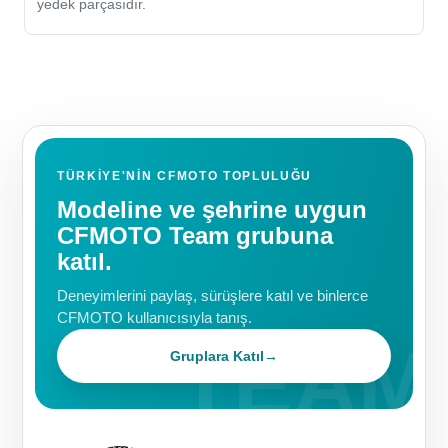
yedek parçasıdır.
TÜRKIYE'NIN CFMOTO TOPLULUĞU
Modeline ve şehrine uygun
CFMOTO Team grubuna
katıl.
Deneyimlerini paylaş, sürüşlere katıl ve binlerce
CFMOTO kullanıcısıyla tanış.
Gruplara Katıl
→