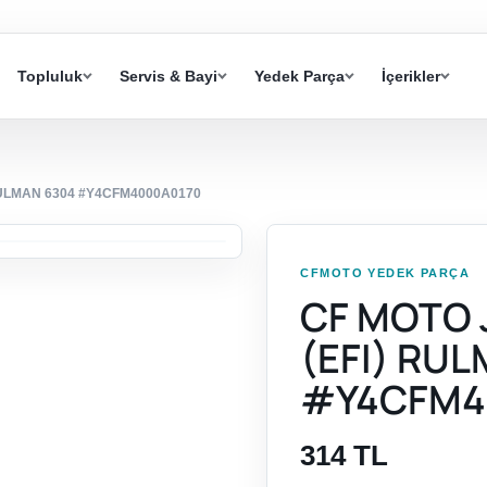
Topluluk
Servis & Bayi
Yedek Parça
İçerikler
RULMAN 6304 #Y4CFM4000A0170
CFMOTO YEDEK PARÇA
CF MOTO 
(EFI) RU
#Y4CFM4
314 TL