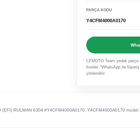
PARÇA KODU
Y4CFM4000A0170
What
CFMOTO Team yedek parça sat
listeler. “WhatsApp ile Sipariş”
yönlendirir.
0 (EFI) RULMAN 6304 #Y4CFM4000A0170, Y4CFM4000A0170 model 