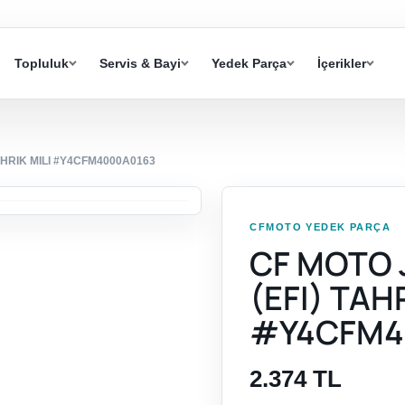
Topluluk
Servis & Bayi
Yedek Parça
İçerikler
AHRIK MILI #Y4CFM4000A0163
CFMOTO YEDEK PARÇA
CF MOTO 
(EFI) TAH
#Y4CFM4
2.374 TL