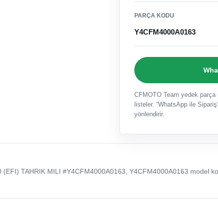
PARÇA KODU
Y4CFM4000A0163
What
CFMOTO Team yedek parça sat
listeler. “WhatsApp ile Sipariş”
yönlendirir.
(EFI) TAHRIK MILI #Y4CFM4000A0163, Y4CFM4000A0163 model kod