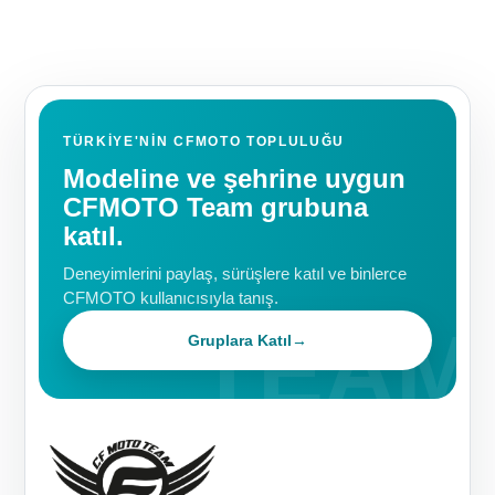
TÜRKIYE'NIN CFMOTO TOPLULUĞU
Modeline ve şehrine uygun
CFMOTO Team grubuna
katıl.
Deneyimlerini paylaş, sürüşlere katıl ve binlerce
CFMOTO kullanıcısıyla tanış.
Gruplara Katıl
→