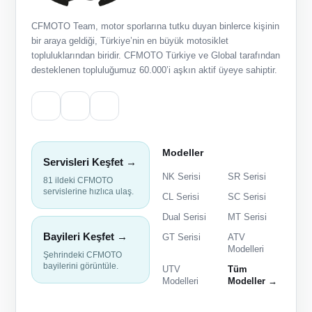
CFMOTO Team, motor sporlarına tutku duyan binlerce kişinin
bir araya geldiği, Türkiye’nin en büyük motosiklet
topluluklarından biridir. CFMOTO Türkiye ve Global tarafından
desteklenen topluluğumuz 60.000’i aşkın aktif üyeye sahiptir.
Modeller
Servisleri Keşfet →
NK Serisi
SR Serisi
81 ildeki CFMOTO
servislerine hızlıca ulaş.
CL Serisi
SC Serisi
Dual Serisi
MT Serisi
Bayileri Keşfet →
GT Serisi
ATV
Modelleri
Şehrindeki CFMOTO
bayilerini görüntüle.
UTV
Tüm
Modelleri
Modeller →