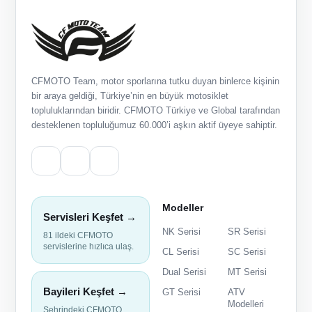
CFMOTO Team, motor sporlarına tutku duyan binlerce kişinin
bir araya geldiği, Türkiye’nin en büyük motosiklet
topluluklarından biridir. CFMOTO Türkiye ve Global tarafından
desteklenen topluluğumuz 60.000’i aşkın aktif üyeye sahiptir.
Modeller
Servisleri Keşfet →
NK Serisi
SR Serisi
81 ildeki CFMOTO
servislerine hızlıca ulaş.
CL Serisi
SC Serisi
Dual Serisi
MT Serisi
Bayileri Keşfet →
GT Serisi
ATV
Modelleri
Şehrindeki CFMOTO