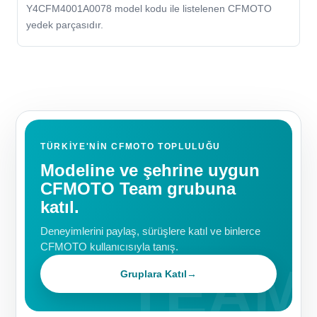
Y4CFM4001A0078 model kodu ile listelenen CFMOTO
yedek parçasıdır.
TÜRKIYE'NIN CFMOTO TOPLULUĞU
Modeline ve şehrine uygun
CFMOTO Team grubuna
katıl.
Deneyimlerini paylaş, sürüşlere katıl ve binlerce
CFMOTO kullanıcısıyla tanış.
Gruplara Katıl
→