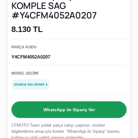
KOMPLE SAG
#Y4CFM4052A0207
8.130 TL
PARÇA KODU
Y4CFM4052A0207
MODEL SEÇIMI
ZFORCE 950 SPORT 4
WhatsApp ile Sipariş Ver
CFMOTO Team yedek parça satışı yapmaz; ürünleri
bilgilendirme amacıyla listeler. “WhatsApp ile Sipariş” butonu,
kullanıcıyı ilgili yetkili servise yönlendirir.