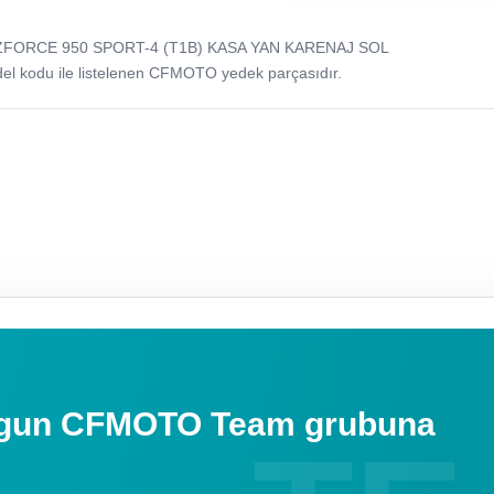
O ZFORCE 950 SPORT-4 (T1B) KASA YAN KARENAJ SOL
odu ile listelenen CFMOTO yedek parçasıdır.
uygun CFMOTO Team grubuna