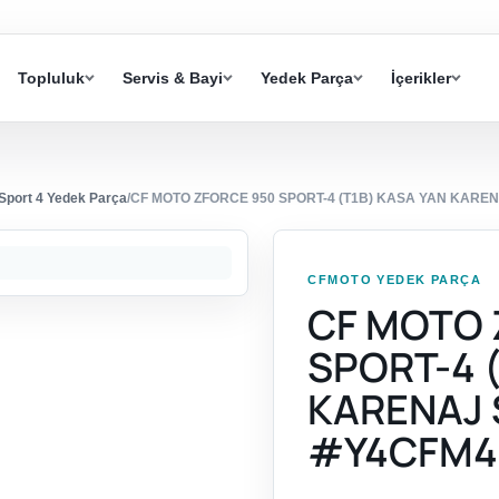
Topluluk
Servis & Bayi
Yedek Parça
İçerikler
port 4 Yedek Parça
/
CF MOTO ZFORCE 950 SPORT-4 (T1B) KASA YAN KARE
CFMOTO YEDEK PARÇA
CF MOTO 
SPORT-4 
KARENAJ 
#Y4CFM4