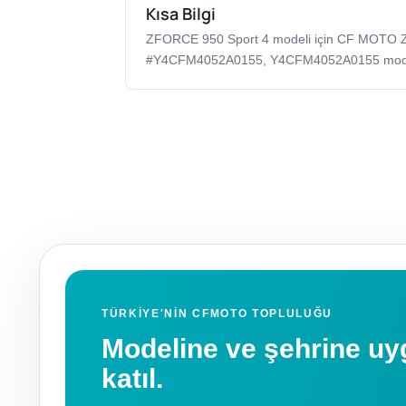
Kısa Bilgi
ZFORCE 950 Sport 4 modeli için CF MOT
#Y4CFM4052A0155, Y4CFM4052A0155 model k
TÜRKIYE'NIN CFMOTO TOPLULUĞU
Modeline ve şehrine 
katıl.