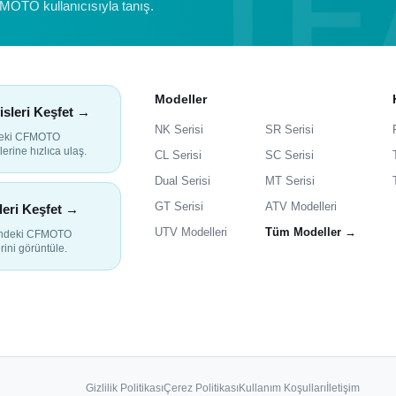
FMOTO kullanıcısıyla tanış.
Modeller
isleri Keşfet →
NK Serisi
SR Serisi
deki CFMOTO
lerine hızlıca ulaş.
CL Serisi
SC Serisi
Dual Serisi
MT Serisi
GT Serisi
ATV Modelleri
leri Keşfet →
UTV Modelleri
Tüm Modeller →
indeki CFMOTO
rini görüntüle.
Gizlilik Politikası
Çerez Politikası
Kullanım Koşulları
İletişim