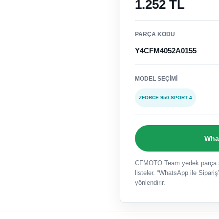
1.252 TL
PARÇA KODU
Y4CFM4052A0155
MODEL SEÇIMI
ZFORCE 950 SPORT 4
What
CFMOTO Team yedek parça sat
listeler. “WhatsApp ile Sipariş”
yönlendirir.