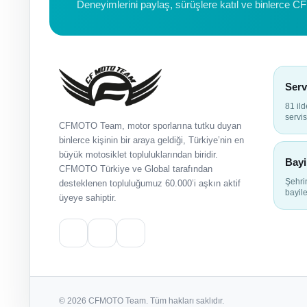
Deneyimlerini paylaş, sürüşlere katıl ve binlerce C
Serv
81 il
servis
CFMOTO Team, motor sporlarına tutku duyan
binlerce kişinin bir araya geldiği, Türkiye’nin en
büyük motosiklet topluluklarından biridir.
Bayi
CFMOTO Türkiye ve Global tarafından
Şehr
desteklenen topluluğumuz 60.000’i aşkın aktif
bayile
üyeye sahiptir.
© 2026 CFMOTO Team. Tüm hakları saklıdır.