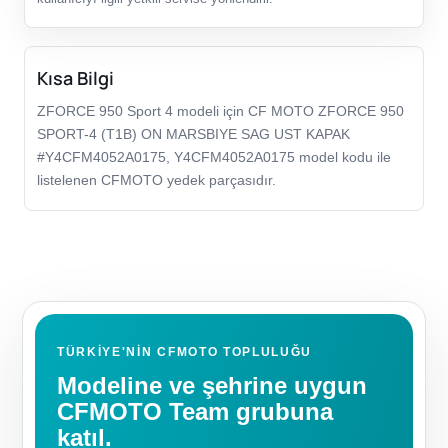
Kısa Bilgi
ZFORCE 950 Sport 4 modeli için CF MOTO ZFORCE 950
SPORT-4 (T1B) ON MARSBIYE SAG UST KAPAK
#Y4CFM4052A0175, Y4CFM4052A0175 model kodu ile
listelenen CFMOTO yedek parçasıdır.
TÜRKIYE'NIN CFMOTO TOPLULUĞU
Modeline ve şehrine uygun
CFMOTO Team grubuna
katıl.