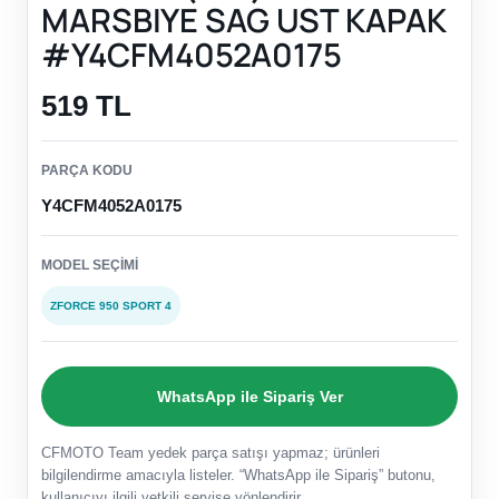
MARSBIYE SAG UST KAPAK
#Y4CFM4052A0175
519 TL
PARÇA KODU
Y4CFM4052A0175
MODEL SEÇIMI
ZFORCE 950 SPORT 4
WhatsApp ile Sipariş Ver
CFMOTO Team yedek parça satışı yapmaz; ürünleri
bilgilendirme amacıyla listeler. “WhatsApp ile Sipariş” butonu,
kullanıcıyı ilgili yetkili servise yönlendirir.