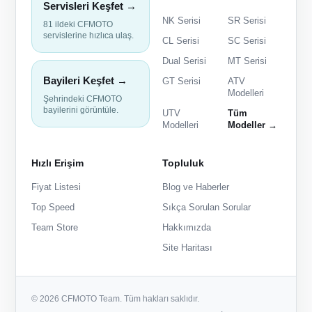
Servisleri Keşfet →
NK Serisi
SR Serisi
81 ildeki CFMOTO
servislerine hızlıca ulaş.
CL Serisi
SC Serisi
Dual Serisi
MT Serisi
Bayileri Keşfet →
GT Serisi
ATV
Modelleri
Şehrindeki CFMOTO
bayilerini görüntüle.
UTV
Tüm
Modelleri
Modeller →
Hızlı Erişim
Topluluk
Fiyat Listesi
Blog ve Haberler
Top Speed
Sıkça Sorulan Sorular
Team Store
Hakkımızda
Site Haritası
© 2026 CFMOTO Team. Tüm hakları saklıdır.