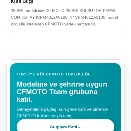
Kısa Bilgi
250NK modeli için CF MOTO 250NK KULBUTOR KAPAK
CONTASI #Y4CFM4012A0180, Y4CFM4012A0180 model
kodu ile listelenen CFMOTO yedek parçasıdır.
TÜRKIYE'NIN CFMOTO TOPLULUĞU
Modeline ve şehrine uygun
CFMOTO Team grubuna
katıl.
Deneyimlerini paylaş, sürüşlere katıl ve binlerce
CFMOTO kullanıcısıyla tanış.
Gruplara Katıl
→