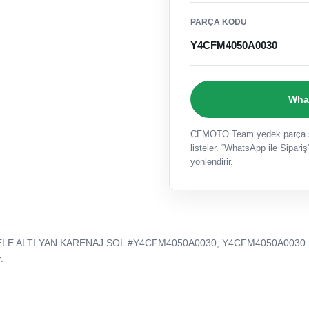
PARÇA KODU
Y4CFM4050A0030
What
CFMOTO Team yedek parça sat
listeler. “WhatsApp ile Sipariş”
yönlendirir.
SELE ALTI YAN KARENAJ SOL #Y4CFM4050A0030, Y4CFM4050A0030 
.