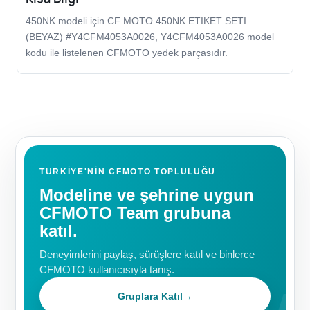
450NK modeli için CF MOTO 450NK ETIKET SETI
(BEYAZ) #Y4CFM4053A0026, Y4CFM4053A0026 model
kodu ile listelenen CFMOTO yedek parçasıdır.
TÜRKIYE'NIN CFMOTO TOPLULUĞU
Modeline ve şehrine uygun
CFMOTO Team grubuna
katıl.
Deneyimlerini paylaş, sürüşlere katıl ve binlerce
CFMOTO kullanıcısıyla tanış.
Gruplara Katıl
→