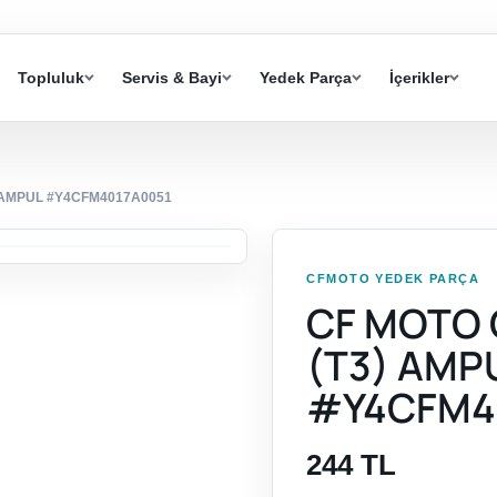
Topluluk
Servis & Bayi
Yedek Parça
İçerikler
 AMPUL #Y4CFM4017A0051
CFMOTO YEDEK PARÇA
CF MOTO 
(T3) AMP
#Y4CFM4
244 TL