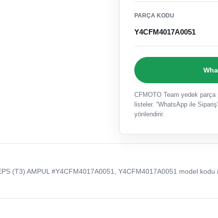
PARÇA KODU
Y4CFM4017A0051
What
CFMOTO Team yedek parça sat
listeler. “WhatsApp ile Sipariş”
yönlendirir.
PS (T3) AMPUL #Y4CFM4017A0051, Y4CFM4017A0051 model kodu i