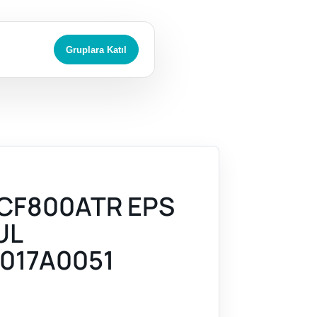
Gruplara Katıl
CF800ATR EPS
UL
017A0051