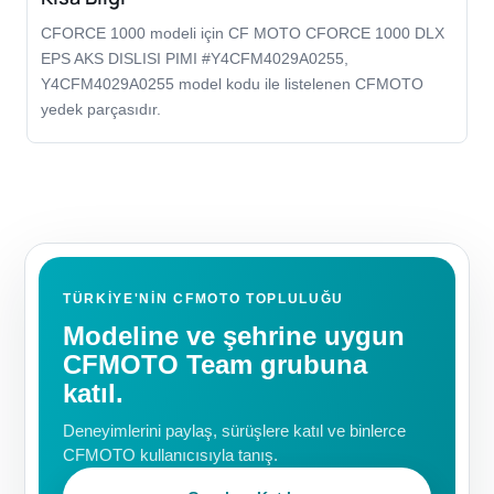
CFORCE 1000 modeli için CF MOTO CFORCE 1000 DLX
EPS AKS DISLISI PIMI #Y4CFM4029A0255,
Y4CFM4029A0255 model kodu ile listelenen CFMOTO
yedek parçasıdır.
TÜRKIYE'NIN CFMOTO TOPLULUĞU
Modeline ve şehrine uygun
CFMOTO Team grubuna
katıl.
Deneyimlerini paylaş, sürüşlere katıl ve binlerce
CFMOTO kullanıcısıyla tanış.