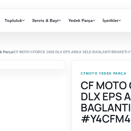
Topluluk
Servis & Bayi
Yedek Parça
İçerikler
k Parça
/
CF MOTO CFORCE 1000 DLX EPS ARKA SELE BAGLANTI BRAKETI 
CFMOTO YEDEK PARÇA
CF MOTO 
DLX EPS 
BAGLANTI
#Y4CFM4