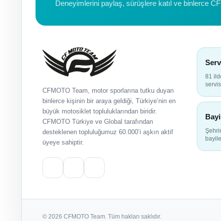
Deneyimlerini paylaş, sürüşlere katıl ve binlerce C
Serv
81 il
servis
CFMOTO Team, motor sporlarına tutku duyan
binlerce kişinin bir araya geldiği, Türkiye’nin en
büyük motosiklet topluluklarından biridir.
Bayi
CFMOTO Türkiye ve Global tarafından
Şehr
desteklenen topluluğumuz 60.000’i aşkın aktif
bayile
üyeye sahiptir.
© 2026 CFMOTO Team. Tüm hakları saklıdır.