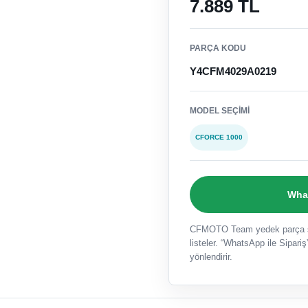
7.889 TL
PARÇA KODU
Y4CFM4029A0219
MODEL SEÇIMI
CFORCE 1000
What
CFMOTO Team yedek parça sat
listeler. “WhatsApp ile Sipariş”
yönlendirir.