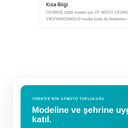
Kısa Bilgi
CFORCE 1000 modeli için CF MOTO CFOR
Y4CFM4029A0219 model kodu ile listelenen
TÜRKIYE'NIN CFMOTO TOPLULUĞU
Modeline ve şehrine 
katıl.