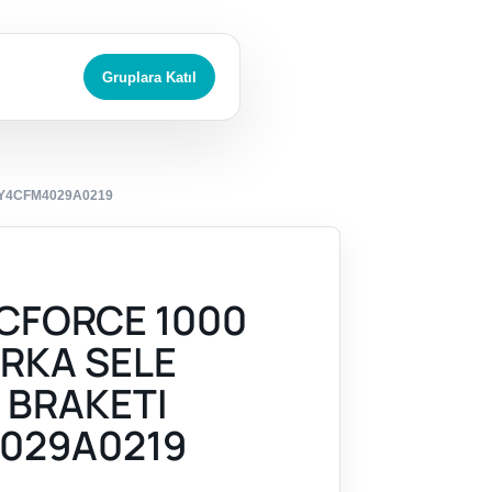
Gruplara Katıl
#Y4CFM4029A0219
CFORCE 1000
ARKA SELE
 BRAKETI
029A0219