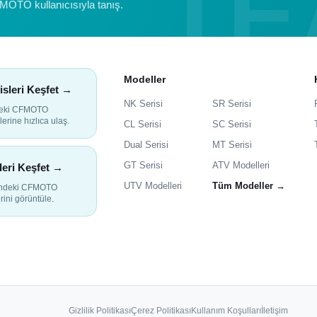
FMOTO kullanıcısıyla tanış.
Modeller
isleri Keşfet →
NK Serisi
SR Serisi
deki CFMOTO
lerine hızlıca ulaş.
CL Serisi
SC Serisi
Dual Serisi
MT Serisi
GT Serisi
ATV Modelleri
leri Keşfet →
UTV Modelleri
Tüm Modeller →
indeki CFMOTO
rini görüntüle.
Gizlilik Politikası
Çerez Politikası
Kullanım Koşulları
İletişim