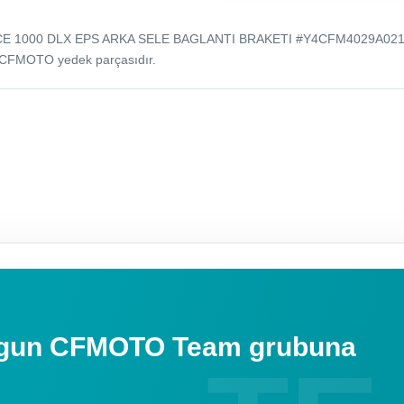
CE 1000 DLX EPS ARKA SELE BAGLANTI BRAKETI #Y4CFM4029A021
 CFMOTO yedek parçasıdır.
uygun CFMOTO Team grubuna