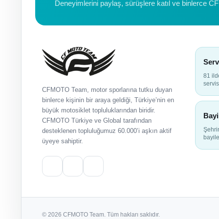
Deneyimlerini paylaş, sürüşlere katıl ve binlerce C
Serv
81 il
servis
CFMOTO Team, motor sporlarına tutku duyan
binlerce kişinin bir araya geldiği, Türkiye’nin en
büyük motosiklet topluluklarından biridir.
Bayi
CFMOTO Türkiye ve Global tarafından
Şehr
desteklenen topluluğumuz 60.000’i aşkın aktif
bayile
üyeye sahiptir.
© 2026 CFMOTO Team. Tüm hakları saklıdır.