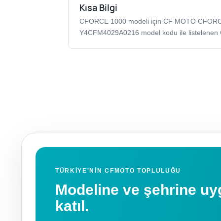
Kısa Bilgi
CFORCE 1000 modeli için CF MOTO CFOR
Y4CFM4029A0216 model kodu ile listelenen
TÜRKIYE'NIN CFMOTO TOPLULUĞU
Modeline ve şehrine 
katıl.