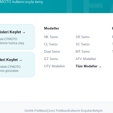
FMOTO kullanıcısıyla tanış.
Modeller
isleri Keşfet →
NK Serisi
SR Serisi
deki CFMOTO
lerine hızlıca ulaş.
CL Serisi
SC Serisi
Dual Serisi
MT Serisi
GT Serisi
ATV Modelleri
leri Keşfet →
UTV Modelleri
Tüm Modeller →
indeki CFMOTO
rini görüntüle.
Gizlilik Politikası
Çerez Politikası
Kullanım Koşulları
İletişim