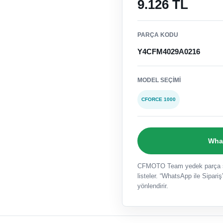
9.126 TL
PARÇA KODU
Y4CFM4029A0216
MODEL SEÇIMI
CFORCE 1000
What
CFMOTO Team yedek parça sat
listeler. “WhatsApp ile Sipariş”
yönlendirir.