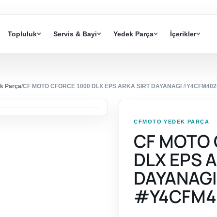
Topluluk
Servis & Bayi
Yedek Parça
İçerikler
k Parça
/
CF MOTO CFORCE 1000 DLX EPS ARKA SIRT DAYANAGI #Y4CFM40
CFMOTO YEDEK PARÇA
CF MOTO 
DLX EPS 
DAYANAG
#Y4CFM4