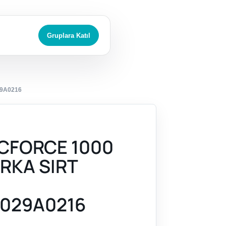
Gruplara Katıl
29A0216
CFORCE 1000
ARKA SIRT
I
029A0216