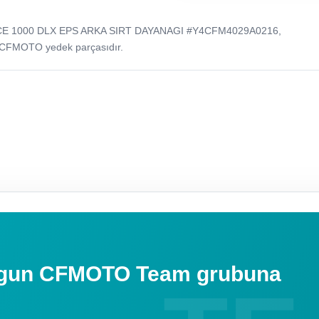
CE 1000 DLX EPS ARKA SIRT DAYANAGI #Y4CFM4029A0216,
 CFMOTO yedek parçasıdır.
uygun CFMOTO Team grubuna