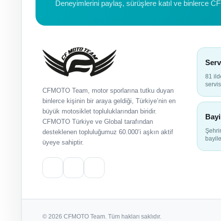
Deneyimlerini paylaş, sürüşlere katıl ve binlerce C
Serv
81 il
servis
CFMOTO Team, motor sporlarına tutku duyan
binlerce kişinin bir araya geldiği, Türkiye’nin en
büyük motosiklet topluluklarından biridir.
Bayi
CFMOTO Türkiye ve Global tarafından
Şehr
desteklenen topluluğumuz 60.000’i aşkın aktif
bayile
üyeye sahiptir.
© 2026 CFMOTO Team. Tüm hakları saklıdır.