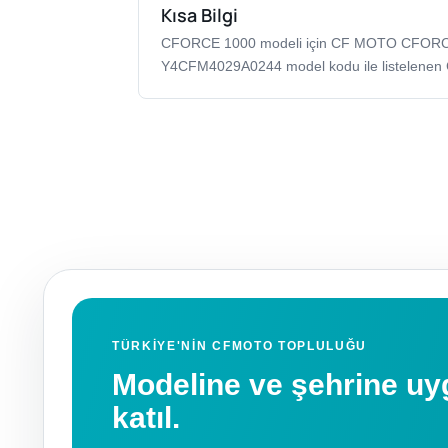
Kısa Bilgi
CFORCE 1000 modeli için CF MOTO CFOR
Y4CFM4029A0244 model kodu ile listelenen
TÜRKIYE'NIN CFMOTO TOPLULUĞU
Modeline ve şehrine 
katıl.