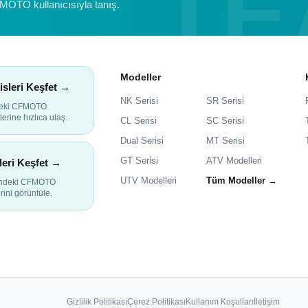
FMOTO kullanıcısıyla tanış.
Modeller
isleri Keşfet →
NK Serisi
SR Serisi
deki CFMOTO
lerine hızlıca ulaş.
CL Serisi
SC Serisi
Dual Serisi
MT Serisi
GT Serisi
ATV Modelleri
leri Keşfet →
UTV Modelleri
Tüm Modeller →
indeki CFMOTO
rini görüntüle.
Gizlilik Politikası
Çerez Politikası
Kullanım Koşulları
İletişim