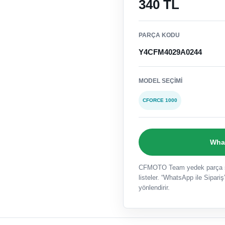
340 TL
PARÇA KODU
Y4CFM4029A0244
MODEL SEÇIMI
CFORCE 1000
What
CFMOTO Team yedek parça sat
listeler. “WhatsApp ile Sipariş”
yönlendirir.