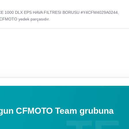
CE 1000 DLX EPS HAVA FILTRESI BORUSU #Y4CFM4029A0244,
 CFMOTO yedek parçasıdır.
uygun CFMOTO Team grubuna