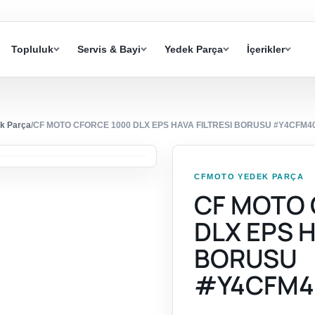
Topluluk
Servis & Bayi
Yedek Parça
İçerikler
k Parça
/
CF MOTO CFORCE 1000 DLX EPS HAVA FILTRESI BORUSU #Y4CFM4
CFMOTO YEDEK PARÇA
CF MOTO 
DLX EPS H
BORUSU
#Y4CFM4