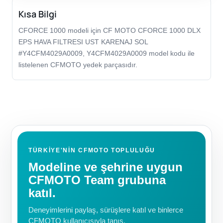
Kısa Bilgi
CFORCE 1000 modeli için CF MOTO CFORCE 1000 DLX
EPS HAVA FILTRESI UST KARENAJ SOL
#Y4CFM4029A0009, Y4CFM4029A0009 model kodu ile
listelenen CFMOTO yedek parçasıdır.
TÜRKIYE'NIN CFMOTO TOPLULUĞU
Modeline ve şehrine uygun
CFMOTO Team grubuna
katıl.
Deneyimlerini paylaş, sürüşlere katıl ve binlerce
CFMOTO kullanıcısıyla tanış.