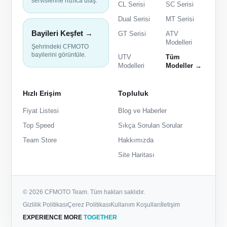
servislerine hızlıca ulaş.
CL Serisi
SC Serisi
Dual Serisi
MT Serisi
Bayileri Keşfet →
GT Serisi
ATV
Modelleri
Şehrindeki CFMOTO
bayilerini görüntüle.
UTV
Tüm
Modelleri
Modeller →
Hızlı Erişim
Topluluk
Fiyat Listesi
Blog ve Haberler
Top Speed
Sıkça Sorulan Sorular
Team Store
Hakkımızda
Site Haritası
© 2026 CFMOTO Team. Tüm hakları saklıdır.
Gizlilik Politikası
Çerez Politikası
Kullanım Koşulları
İletişim
EXPERIENCE MORE
TOGETHER