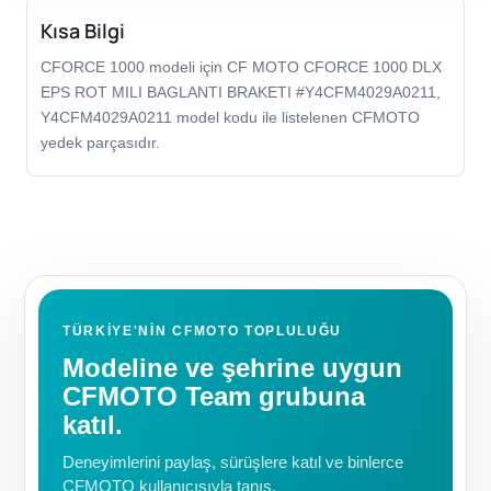
Kısa Bilgi
CFORCE 1000 modeli için CF MOTO CFORCE 1000 DLX
EPS ROT MILI BAGLANTI BRAKETI #Y4CFM4029A0211,
Y4CFM4029A0211 model kodu ile listelenen CFMOTO
yedek parçasıdır.
TÜRKIYE'NIN CFMOTO TOPLULUĞU
Modeline ve şehrine uygun
CFMOTO Team grubuna
katıl.
Deneyimlerini paylaş, sürüşlere katıl ve binlerce
CFMOTO kullanıcısıyla tanış.