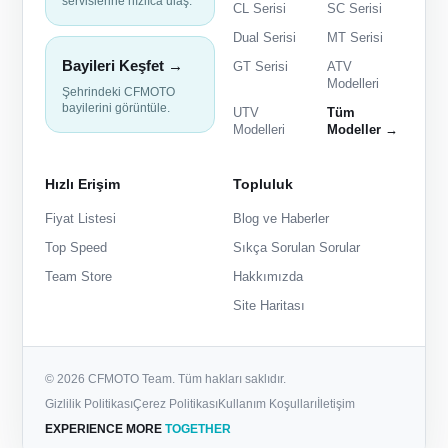
servislerine hızlıca ulaş.
CL Serisi
SC Serisi
Dual Serisi
MT Serisi
Bayileri Keşfet →
GT Serisi
ATV
Modelleri
Şehrindeki CFMOTO
bayilerini görüntüle.
UTV
Tüm
Modelleri
Modeller →
Hızlı Erişim
Topluluk
Fiyat Listesi
Blog ve Haberler
Top Speed
Sıkça Sorulan Sorular
Team Store
Hakkımızda
Site Haritası
© 2026 CFMOTO Team. Tüm hakları saklıdır.
Gizlilik Politikası
Çerez Politikası
Kullanım Koşulları
İletişim
EXPERIENCE MORE
TOGETHER