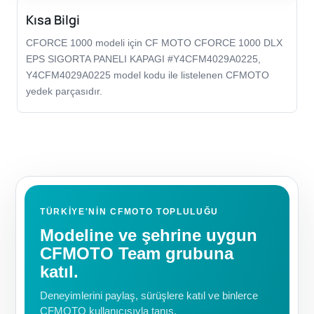
Kısa Bilgi
CFORCE 1000 modeli için CF MOTO CFORCE 1000 DLX
EPS SIGORTA PANELI KAPAGI #Y4CFM4029A0225,
Y4CFM4029A0225 model kodu ile listelenen CFMOTO
yedek parçasıdır.
TÜRKIYE'NIN CFMOTO TOPLULUĞU
Modeline ve şehrine uygun
CFMOTO Team grubuna
katıl.
Deneyimlerini paylaş, sürüşlere katıl ve binlerce
CFMOTO kullanıcısıyla tanış.