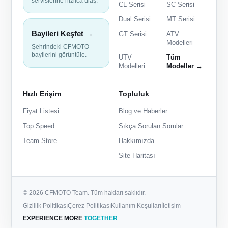
servislerine hızlıca ulaş.
CL Serisi
SC Serisi
Dual Serisi
MT Serisi
Bayileri Keşfet →
GT Serisi
ATV
Modelleri
Şehrindeki CFMOTO
bayilerini görüntüle.
UTV
Tüm
Modelleri
Modeller →
Hızlı Erişim
Topluluk
Fiyat Listesi
Blog ve Haberler
Top Speed
Sıkça Sorulan Sorular
Team Store
Hakkımızda
Site Haritası
© 2026 CFMOTO Team. Tüm hakları saklıdır.
Gizlilik Politikası
Çerez Politikası
Kullanım Koşulları
İletişim
EXPERIENCE MORE
TOGETHER