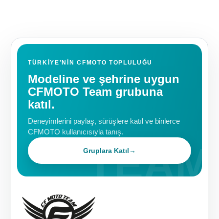
TÜRKIYE'NIN CFMOTO TOPLULUĞU
Modeline ve şehrine uygun
CFMOTO Team grubuna
katıl.
Deneyimlerini paylaş, sürüşlere katıl ve binlerce
CFMOTO kullanıcısıyla tanış.
Gruplara Katıl
→