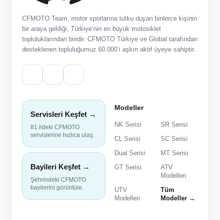
CFMOTO Team, motor sporlarına tutku duyan binlerce kişinin
bir araya geldiği, Türkiye’nin en büyük motosiklet
topluluklarından biridir. CFMOTO Türkiye ve Global tarafından
desteklenen topluluğumuz 60.000’i aşkın aktif üyeye sahiptir.
Modeller
Servisleri Keşfet →
NK Serisi
SR Serisi
81 ildeki CFMOTO
servislerine hızlıca ulaş.
CL Serisi
SC Serisi
Dual Serisi
MT Serisi
Bayileri Keşfet →
GT Serisi
ATV
Modelleri
Şehrindeki CFMOTO
bayilerini görüntüle.
UTV
Tüm
Modelleri
Modeller →