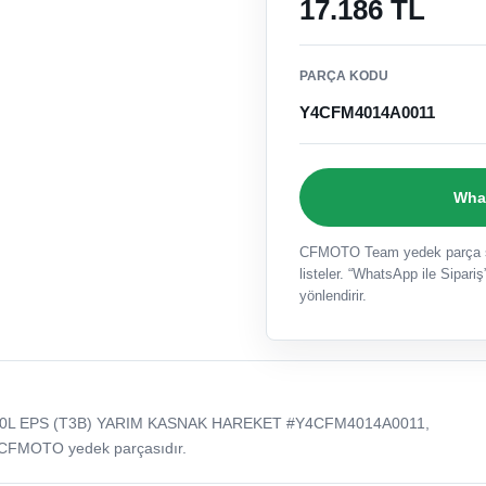
17.186 TL
PARÇA KODU
Y4CFM4014A0011
What
CFMOTO Team yedek parça sat
listeler. “WhatsApp ile Sipariş”
yönlendirir.
0L EPS (T3B) YARIM KASNAK HAREKET #Y4CFM4014A0011,
 CFMOTO yedek parçasıdır.