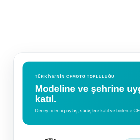
TÜRKIYE'NIN CFMOTO TOPLULUĞU
Modeline ve şehrine 
katıl.
Deneyimlerini paylaş, sürüşlere katıl ve binlerce C