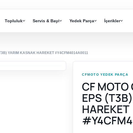
Topluluk
Servis & Bayi
Yedek Parça
İçerikler
(T3B) YARIM KASNAK HAREKET #Y4CFM4014A0011
CFMOTO YEDEK PARÇA
CF MOTO 
EPS (T3B
HAREKET
#Y4CFM4