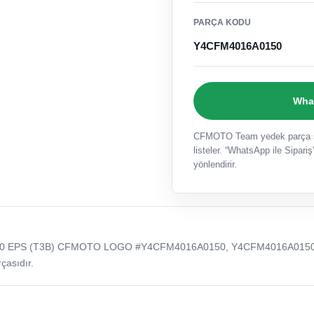
PARÇA KODU
Y4CFM4016A0150
What
CFMOTO Team yedek parça sat
listeler. “WhatsApp ile Sipariş”
yönlendirir.
50 EPS (T3B) CFMOTO LOGO #Y4CFM4016A0150, Y4CFM4016A015
çasıdır.