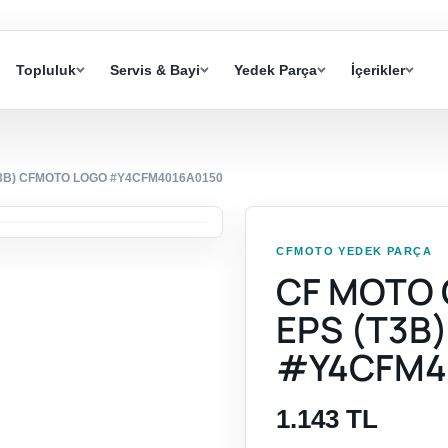
Topluluk
Servis & Bayi
Yedek Parça
İçerikler
T3B) CFMOTO LOGO #Y4CFM4016A0150
CFMOTO YEDEK PARÇA
CF MOTO 
EPS (T3B
#Y4CFM4
1.143 TL