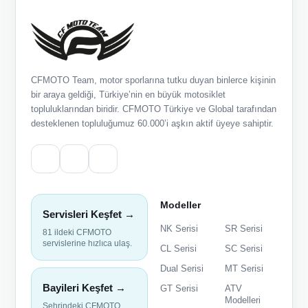
CFMOTO Team, motor sporlarına tutku duyan binlerce kişinin
bir araya geldiği, Türkiye’nin en büyük motosiklet
topluluklarından biridir. CFMOTO Türkiye ve Global tarafından
desteklenen topluluğumuz 60.000’i aşkın aktif üyeye sahiptir.
Modeller
Servisleri Keşfet →
NK Serisi
SR Serisi
81 ildeki CFMOTO
servislerine hızlıca ulaş.
CL Serisi
SC Serisi
Dual Serisi
MT Serisi
Bayileri Keşfet →
GT Serisi
ATV
Modelleri
Şehrindeki CFMOTO