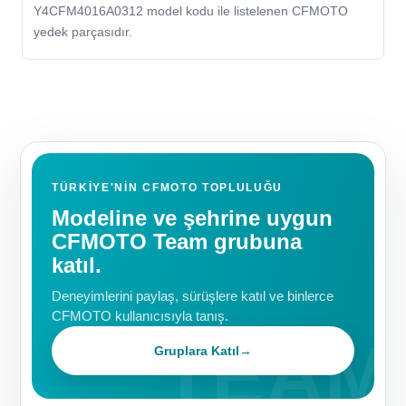
Y4CFM4016A0312 model kodu ile listelenen CFMOTO
yedek parçasıdır.
TÜRKIYE'NIN CFMOTO TOPLULUĞU
Modeline ve şehrine uygun
CFMOTO Team grubuna
katıl.
Deneyimlerini paylaş, sürüşlere katıl ve binlerce
CFMOTO kullanıcısıyla tanış.
Gruplara Katıl
→