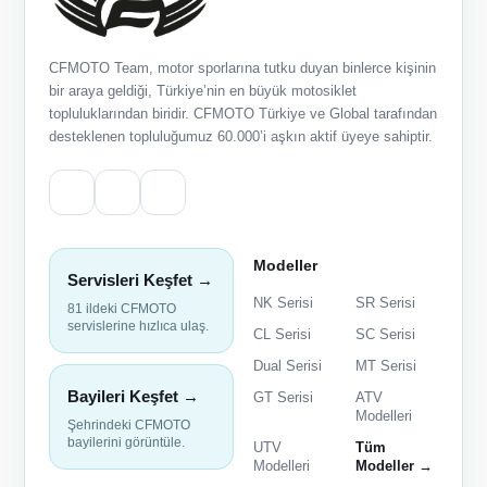
CFMOTO Team, motor sporlarına tutku duyan binlerce kişinin
bir araya geldiği, Türkiye’nin en büyük motosiklet
topluluklarından biridir. CFMOTO Türkiye ve Global tarafından
desteklenen topluluğumuz 60.000’i aşkın aktif üyeye sahiptir.
Modeller
Servisleri Keşfet →
NK Serisi
SR Serisi
81 ildeki CFMOTO
servislerine hızlıca ulaş.
CL Serisi
SC Serisi
Dual Serisi
MT Serisi
Bayileri Keşfet →
GT Serisi
ATV
Modelleri
Şehrindeki CFMOTO
bayilerini görüntüle.
UTV
Tüm
Modelleri
Modeller →