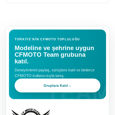
TÜRKIYE'NIN CFMOTO TOPLULUĞU
Modeline ve şehrine uygun
CFMOTO Team grubuna
katıl.
Deneyimlerini paylaş, sürüşlere katıl ve binlerce
CFMOTO kullanıcısıyla tanış.
Gruplara Katıl
→