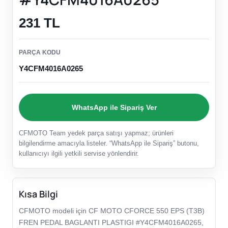
231 TL
PARÇA KODU
Y4CFM4016A0265
WhatsApp ile Sipariş Ver
CFMOTO Team yedek parça satışı yapmaz; ürünleri
bilgilendirme amacıyla listeler. “WhatsApp ile Sipariş” butonu,
kullanıcıyı ilgili yetkili servise yönlendirir.
Kısa Bilgi
CFMOTO modeli için CF MOTO CFORCE 550 EPS (T3B)
FREN PEDAL BAGLANTI PLASTIGI #Y4CFM4016A0265,