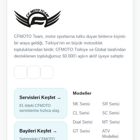
CFMOTO Team, motor sporlarına tutku duyan binlerce kişinin
bir araya geldiği, Türkiye’nin en büyük motosiklet
topluluklarından biridir. CFMOTO Türkiye ve Global tarafından
desteklenen topluluğumuz 60.000’i aşkın aktif üyeye sahiptir.
Modeller
Servisleri Keşfet →
NK Serisi
SR Serisi
81 ildeki CFMOTO
servislerine hızlıca ulaş.
CL Serisi
SC Serisi
Dual Serisi
MT Serisi
Bayileri Keşfet →
GT Serisi
ATV
Modelleri
Şehrindeki CFMOTO