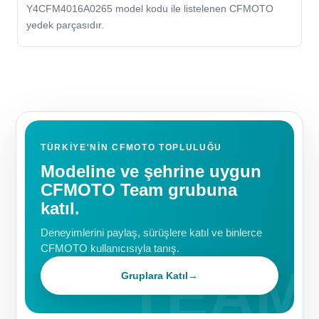
Y4CFM4016A0265 model kodu ile listelenen CFMOTO
yedek parçasıdır.
TÜRKIYE'NIN CFMOTO TOPLULUĞU
Modeline ve şehrine uygun
CFMOTO Team grubuna
katıl.
Deneyimlerini paylaş, sürüşlere katıl ve binlerce
CFMOTO kullanıcısıyla tanış.
Gruplara Katıl
→