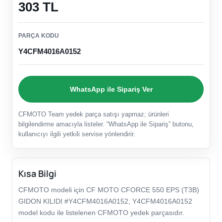
303 TL
PARÇA KODU
Y4CFM4016A0152
WhatsApp ile Sipariş Ver
CFMOTO Team yedek parça satışı yapmaz; ürünleri
bilgilendirme amacıyla listeler. “WhatsApp ile Sipariş” butonu,
kullanıcıyı ilgili yetkili servise yönlendirir.
Kısa Bilgi
CFMOTO modeli için CF MOTO CFORCE 550 EPS (T3B)
GIDON KILIDI #Y4CFM4016A0152, Y4CFM4016A0152
model kodu ile listelenen CFMOTO yedek parçasıdır.