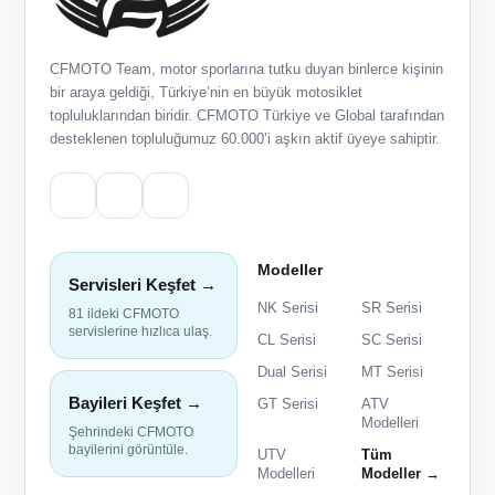
CFMOTO Team, motor sporlarına tutku duyan binlerce kişinin
bir araya geldiği, Türkiye’nin en büyük motosiklet
topluluklarından biridir. CFMOTO Türkiye ve Global tarafından
desteklenen topluluğumuz 60.000’i aşkın aktif üyeye sahiptir.
Modeller
Servisleri Keşfet →
NK Serisi
SR Serisi
81 ildeki CFMOTO
servislerine hızlıca ulaş.
CL Serisi
SC Serisi
Dual Serisi
MT Serisi
Bayileri Keşfet →
GT Serisi
ATV
Modelleri
Şehrindeki CFMOTO
bayilerini görüntüle.
UTV
Tüm
Modelleri
Modeller →