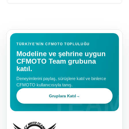
TÜRKIYE'NIN CFMOTO TOPLULUĞU
Modeline ve şehrine uygun
CFMOTO Team grubuna
katıl.
Deneyimlerini paylaş, sürüşlere katıl ve binlerce
CFMOTO kullanıcısıyla tanış.
Gruplara Katıl
→