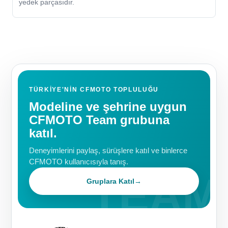
yedek parçasıdır.
TÜRKIYE'NIN CFMOTO TOPLULUĞU
Modeline ve şehrine uygun
CFMOTO Team grubuna
katıl.
Deneyimlerini paylaş, sürüşlere katıl ve binlerce
CFMOTO kullanıcısıyla tanış.
Gruplara Katıl
→