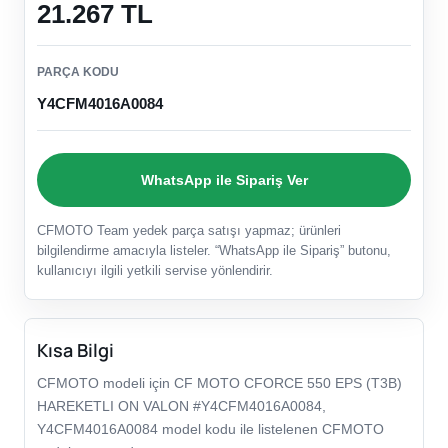
21.267 TL
PARÇA KODU
Y4CFM4016A0084
WhatsApp ile Sipariş Ver
CFMOTO Team yedek parça satışı yapmaz; ürünleri
bilgilendirme amacıyla listeler. “WhatsApp ile Sipariş” butonu,
kullanıcıyı ilgili yetkili servise yönlendirir.
Kısa Bilgi
CFMOTO modeli için CF MOTO CFORCE 550 EPS (T3B)
HAREKETLI ON VALON #Y4CFM4016A0084,
Y4CFM4016A0084 model kodu ile listelenen CFMOTO