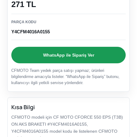
271 TL
PARÇA KODU
Y4CFM4016A0155
WhatsApp ile Sipariş Ver
CFMOTO Team yedek parça satışı yapmaz; ürünleri
bilgilendirme amacıyla listeler. “WhatsApp ile Sipariş” butonu,
kullanıcıyı ilgili yetkili servise yönlendirir.
Kısa Bilgi
CFMOTO modeli için CF MOTO CFORCE 550 EPS (T3B)
ON AKS BRAKETI #Y4CFM4016A0155,
Y4CFM4016A0155 model kodu ile listelenen CFMOTO