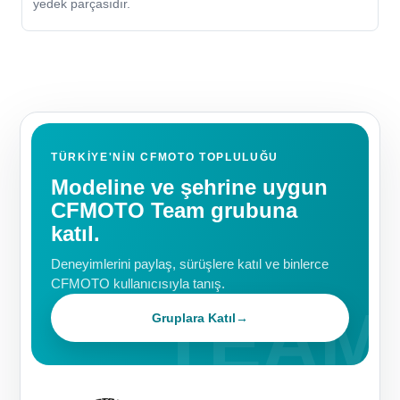
yedek parçasıdır.
TÜRKIYE'NIN CFMOTO TOPLULUĞU
Modeline ve şehrine uygun
CFMOTO Team grubuna
katıl.
Deneyimlerini paylaş, sürüşlere katıl ve binlerce
CFMOTO kullanıcısıyla tanış.
Gruplara Katıl
→