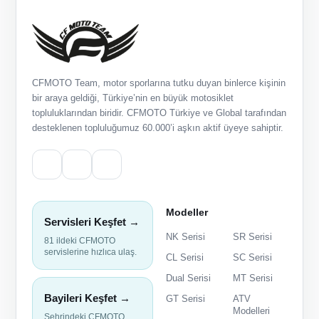
CFMOTO Team, motor sporlarına tutku duyan binlerce kişinin
bir araya geldiği, Türkiye’nin en büyük motosiklet
topluluklarından biridir. CFMOTO Türkiye ve Global tarafından
desteklenen topluluğumuz 60.000’i aşkın aktif üyeye sahiptir.
Modeller
Servisleri Keşfet →
NK Serisi
SR Serisi
81 ildeki CFMOTO
servislerine hızlıca ulaş.
CL Serisi
SC Serisi
Dual Serisi
MT Serisi
Bayileri Keşfet →
GT Serisi
ATV
Modelleri
Şehrindeki CFMOTO