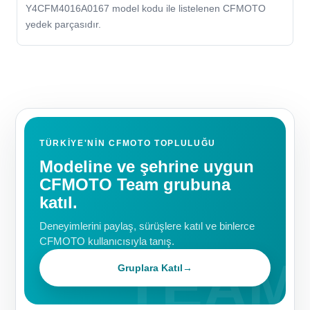
Y4CFM4016A0167 model kodu ile listelenen CFMOTO
yedek parçasıdır.
TÜRKIYE'NIN CFMOTO TOPLULUĞU
Modeline ve şehrine uygun
CFMOTO Team grubuna
katıl.
Deneyimlerini paylaş, sürüşlere katıl ve binlerce
CFMOTO kullanıcısıyla tanış.
Gruplara Katıl
→