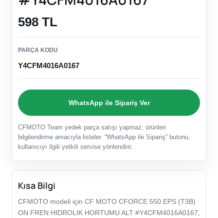
598 TL
PARÇA KODU
Y4CFM4016A0167
WhatsApp ile Sipariş Ver
CFMOTO Team yedek parça satışı yapmaz; ürünleri
bilgilendirme amacıyla listeler. “WhatsApp ile Sipariş” butonu,
kullanıcıyı ilgili yetkili servise yönlendirir.
Kısa Bilgi
CFMOTO modeli için CF MOTO CFORCE 550 EPS (T3B)
ON FREN HIDROLIK HORTUMU ALT #Y4CFM4016A0167,