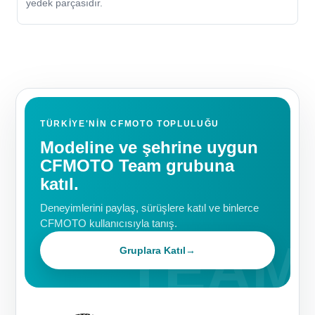
yedek parçasıdır.
TÜRKIYE'NIN CFMOTO TOPLULUĞU
Modeline ve şehrine uygun
CFMOTO Team grubuna
katıl.
Deneyimlerini paylaş, sürüşlere katıl ve binlerce
CFMOTO kullanıcısıyla tanış.
Gruplara Katıl
→